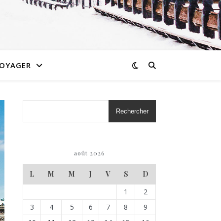
OYAGER
Rechercher
août 2026
L
M
M
J
V
S
D
1
2
3
4
5
6
7
8
9