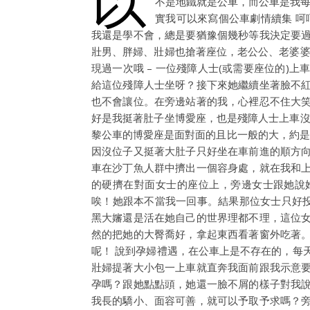
不是地鐵就是公車，而公車是我每
實我可以來寫個公車劇情續集 呵
我還是學不會，總是要猶豫個幾秒等我決定要
壯男、胖婦、壯婦也搶著座位，老公公、老婆婆
現過一次哦 – 一位殘障人士(或需要座位的)
給這位殘障人士坐呀？接下來她繼續坐著臉不
也不會讓位。在旁邊站著的我，心裡忍不住大
好是我挺著肚子坐博愛座，也是殘障人士上車沒
黎公車的博愛座是面對面的且比一般的大，約是
因沒位子又挺著大肚子只好坐在車前進的順方
車在沙丁魚人群中擠出一個容身處，就在我和
的硬擠在對面女士的座位上，旁邊女士跟她說
唉！她跟本不當我一回事。結果那位女士只好投
黑大嬸還是活在她自己的世界理都不理，這位
然的把她的大臀喬好，拿起東西看著窗外吃著
呢！ 說到孕婦禮遇，在公車上是不存在的，每
壯婦提著大小包一上車就直奔我面前跟我示意
孕嗎？跟她點點頭，她還一臉不屑的樣子對我
我長的驕小、面容可善，就可以予取予求嗎？