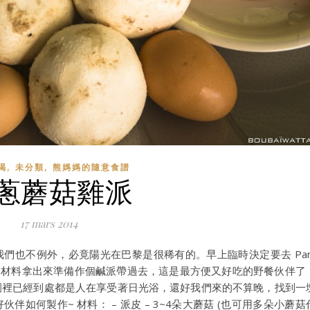
,
,
喝
未分類
熊媽媽的隨意食譜
蔥蘑菇雞派
17 mars 2014
們也不例外，必竟陽光在巴黎是很稀有的。早上臨時決定要去 Par
冰箱有的材料拿出來準備作個鹹派帶過去，這是最方便又好吃的野餐伙伴了
園裡已經到處都是人在享受著日光浴，還好我們來的不算晚，找到一
如何製作~ 材料： – 派皮 – 3~4朵大蘑菇 (也可用多朵小蘑菇