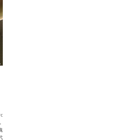
c
，
塊
代