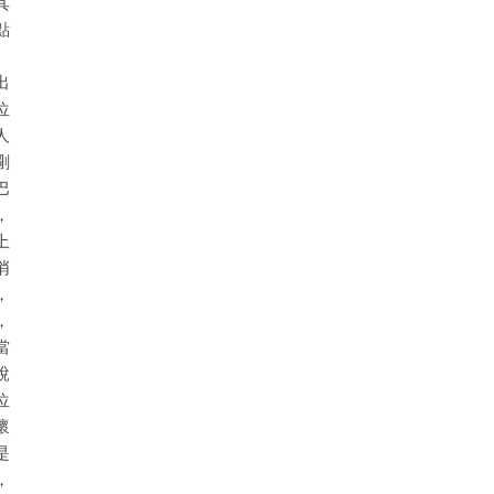
其
點
、
出
位
人
剛
巴
，
上
悄
，
，
當
說
位
懷
是
，