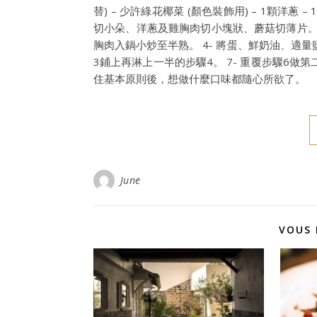
替) – 少許綠花椰菜 (顏色裝飾用) – 1顆洋蔥 – 
切小朵、洋蔥及雞胸肉切小塊狀、蘑菇切薄片。 
胸肉入鍋小炒至半熟。 4- 將蛋、鮮奶油、適量鹽
3鋪上再淋上一半的步驟4。 7- 重覆步驟6做第二層
住基本原則後，想做什麼口味都隨心所欲了。
June
VOUS 