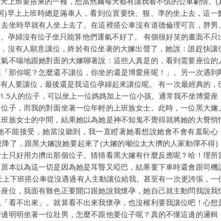
天上班要搭乘的一種，想當然爾每天都有讓我看不慣的公車劇情。(
呵)早上上班時總是滿車人，看到位置要快、狠、準的坐上去，這一
過去坐時早就有人坐上去了。在這裡搭公車沒有道德倫理可言，胖男
、孕婦沒有位子坐只能算他們運氣不好了。 有個很好笑的畫面不只
上車，沒有人願意讓位，終於有位坐著的大嬸出聲了，她說：誰趕快讓
紅氣不喘地跟她對面的大嬸聊著說：這些人真是的，看到需要座位的
笑「那你呢？怎麼還不讓位，你坐的還是博愛座呢！」。另一次遇到
有人要讓位，最後還是我這位孕婦起來讓位呢。 有一次最經典的，
1.5人的位子，可以坐上一位媽媽加上一位小孩。通常我不坐博愛座
向位子，而我的對面坐著一位年輕的上班族女士。此時，一位黑大嬸
上班族女士的中間，結果她以為她是神不知鬼不覺得就將她的大臀悄
她不能接受，她當沒聽到，我一直瞪著她看想說她會不會有羞恥心
降了，跟黑大嬸說她要起來了(大嬸的噸位太大擠的人家動彈不得)
女士只好用力擠出那個位子。猜猜看黑大嬸有什麼反應呢？哈！理所
。原本以為這一切是因為她是耳聾又啞巴，結果要下車時還會跟司機
天上下班搭公車從沒遇過有人主動讓位給我。甚至有一次更誇張，一
要座位，我面有難色正要開口跟她說我懷孕，她自己就主動問我說我
說「看不出來」。就算看不出來我懷孕，也沒權利要我讓位吧！心想
旁邊明明坐著一位壯男，怎麼不跟他要位子呢？真的不懂這邊的邏輯