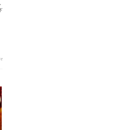
，
下
re