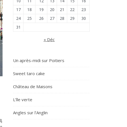
10
11
12
13
14
15
16
17
18
19
20
21
22
23
24
25
26
27
28
29
30
31
« Déc
Un après-midi sur Poitiers
Sweet taro cake
Château de Maisons
L’île verte
Angles sur l’Anglin
具