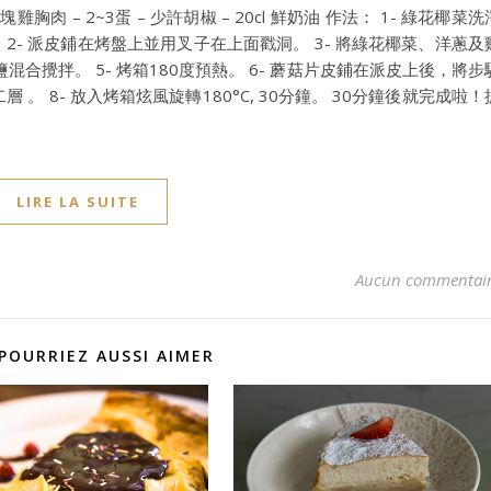
1塊雞胸肉 – 2~3蛋 – 少許胡椒 – 20cl 鮮奶油 作法： 1- 綠花椰菜洗
2- 派皮鋪在烤盤上並用叉子在上面戳洞。 3- 將綠花椰菜、洋蔥及
混合攪拌。 5- 烤箱180度預熱。 6- 蘑菇片皮鋪在派皮上後，將步
 。 8- 放入烤箱炫風旋轉180°C, 30分鐘。 30分鐘後就完成啦！
LIRE LA SUITE
Aucun commentai
POURRIEZ AUSSI AIMER