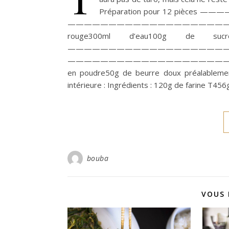
Préparation pour 12 pièces
—————————————————————– Ingrédie
rouge300ml d’eau100g de su
—————————————————
—————————————————————– La pâte ex
en poudre50g de beurre doux préalablemen
intérieure : Ingrédients : 120g de farine T4
bouba
VOUS 