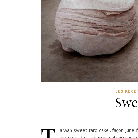
LES RECE
Swe
T
aïwan sweet taro cake…façon June 😉 
aura pas de taro, mais cela ne reste