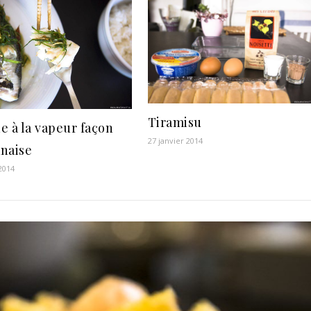
Tiramisu
e à la vapeur façon
27 janvier 2014
naise
 2014