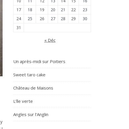
10
11
12
13
14
15
16
17
18
19
20
21
22
23
24
25
26
27
28
29
30
31
« Déc
Un après-midi sur Poitiers
Sweet taro cake
Château de Maisons
L’île verte
Angles sur l’Anglin
’y
 !