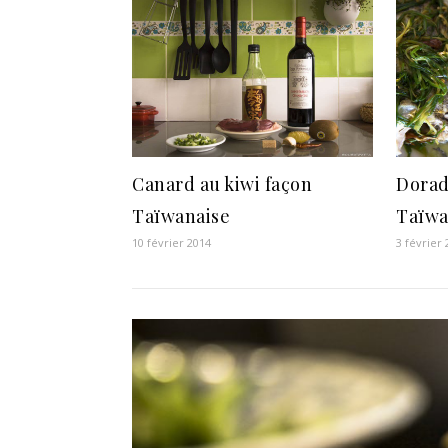
Canard au kiwi façon
Dorad
Taïwanaise
Taïwa
10 février 2014
3 février