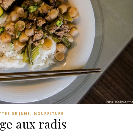
,
TTES DE JUNE
NOURRITURE
ge aux radis