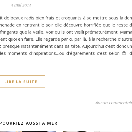
5 mai 2014
t de beaux radis bien frais et croquants à se mettre sous la den
enade en rentrant le soir elle découvre horrifiée que le reste 
ringants que la veille, voir qu’ils ont vieilli prématurément. Mam
quoi en faire. Elle regarde par ci, par là, à la recherche d’autr
ait presque instantanément dans sa tête. Aujourd’hui c’est donc u
t des moments d’inspirations…ou d’égarements c’est selon 😉 
LIRE LA SUITE
Aucun commentai
POURRIEZ AUSSI AIMER