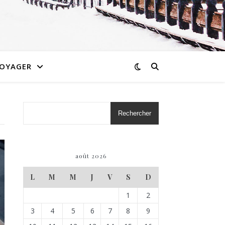
OYAGER
Rechercher
août 2026
L
M
M
J
V
S
D
1
2
3
4
5
6
7
8
9