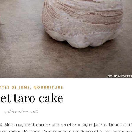
,
TTES DE JUNE
NOURRITURE
et taro cake
9 décembre 2018
Alors oui, c’est encore une recette « façon June ». Donc ici il n
 pas moins délicieux. Armez vous de patience et à vos fourneaux