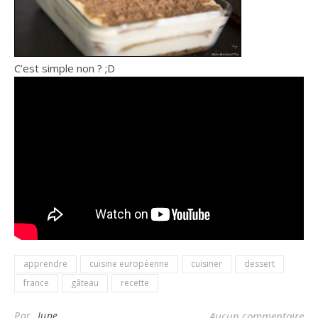
C’est simple non ? ;D
apprendre
cuisine européenne
cuisiner
dessert
france
gâteau
recette
Par
June
Aucun commentaire