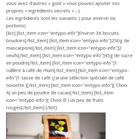
vous avez d’autres « goût » vous pouvez ajouter vos
propres « ingrédients secrets » ;-).
Les ingrédients sont les suivants: ( pour environ six
portions)
[list] [list_item icon="entypo-info"]Environ 36 biscuits
boudoirs[/list_item] [list_item icon="entypo-info"]250g de
mascarpone[/list_item] [list_item icon="entypo-info"]2
oeufs[/list_item] [list_item icon="entypo-info"]45g de sucre
en poudre[/list_item] [list_item icon="entypo-info"]1
cuillère à café de rhum[/list_item] [list_item icon="entypo-
info"]1 tasse de café (j’ai une sélection spéciale de café
noisette )[/list_item] [list_item icon="entypo-info"]( Choix
A) un peu de poudre de cacao[/list_item] [list_item
icon="entypo-info"]( Choix B ) un peu de fruits
rouges[/list_item] [/list]