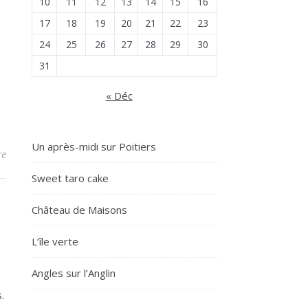
10
11
12
13
14
15
16
17
18
19
20
21
22
23
24
25
26
27
28
29
30
31
« Déc
Un après-midi sur Poitiers
re
Sweet taro cake
Château de Maisons
L’île verte
Angles sur l’Anglin
.