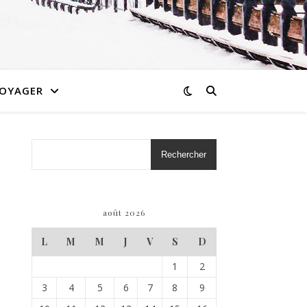
OYAGER
Rechercher
août 2026
L
M
M
J
V
S
D
1
2
3
4
5
6
7
8
9