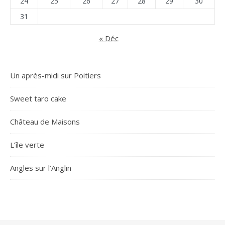
24
25
26
27
28
29
30
31
« Déc
Un après-midi sur Poitiers
Sweet taro cake
Château de Maisons
L’île verte
Angles sur l’Anglin