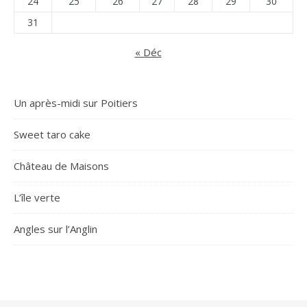
24
25
26
27
28
29
30
31
« Déc
Un après-midi sur Poitiers
Sweet taro cake
Château de Maisons
L’île verte
Angles sur l’Anglin