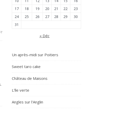
10
11
12
13
14
15
16
17
18
19
20
21
22
23
24
25
26
27
28
29
30
31
re
« Déc
Un après-midi sur Poitiers
Sweet taro cake
Château de Maisons
.
L’île verte
Angles sur l’Anglin