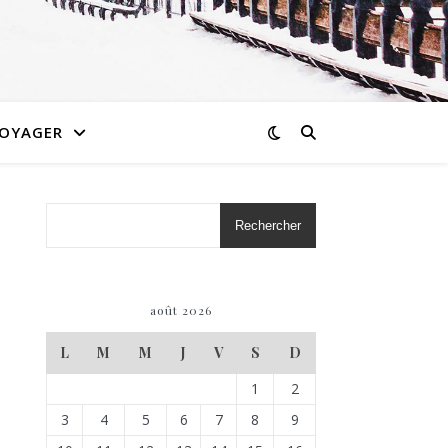
OYAGER
Rechercher
août 2026
L
M
M
J
V
S
D
1
2
3
4
5
6
7
8
9