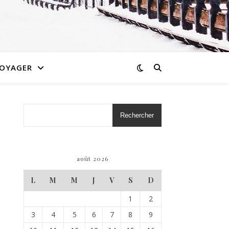
OYAGER
Rechercher
août 2026
L
M
M
J
V
S
D
1
2
3
4
5
6
7
8
9