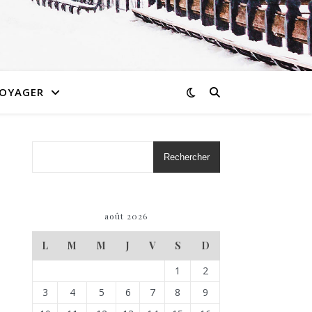
OYAGER
Rechercher
août 2026
L
M
M
J
V
S
D
1
2
3
4
5
6
7
8
9