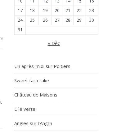
10
11
12
13
14
15
16
17
18
19
20
21
22
23
24
25
26
27
28
29
30
31
re
« Déc
Un après-midi sur Poitiers
Sweet taro cake
Château de Maisons
.
L’île verte
Angles sur l’Anglin