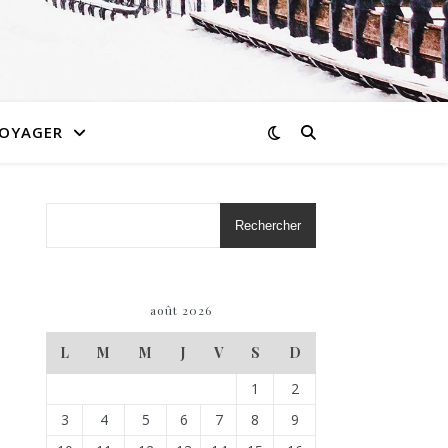
OYAGER
Rechercher
août 2026
L
M
M
J
V
S
D
1
2
3
4
5
6
7
8
9