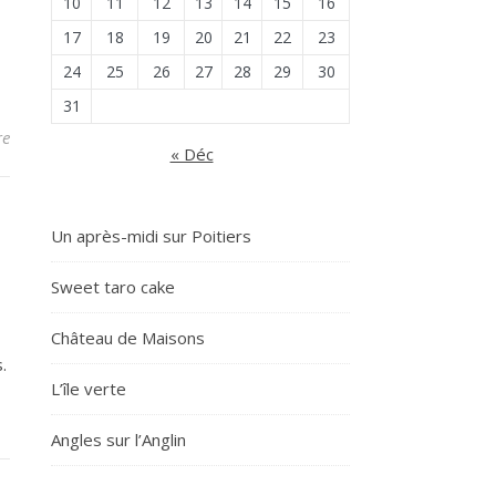
10
11
12
13
14
15
16
17
18
19
20
21
22
23
24
25
26
27
28
29
30
31
re
« Déc
Un après-midi sur Poitiers
Sweet taro cake
Château de Maisons
.
L’île verte
Angles sur l’Anglin