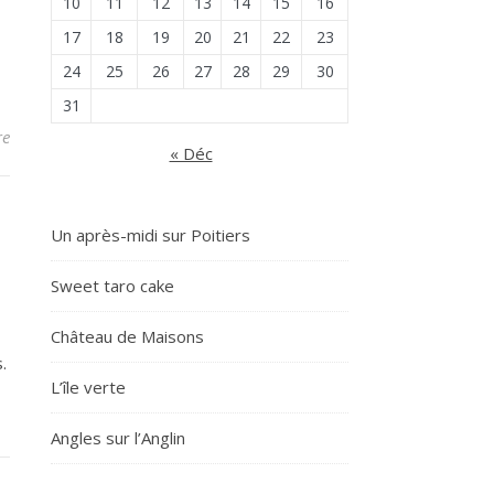
10
11
12
13
14
15
16
17
18
19
20
21
22
23
24
25
26
27
28
29
30
31
re
« Déc
Un après-midi sur Poitiers
Sweet taro cake
Château de Maisons
.
L’île verte
Angles sur l’Anglin