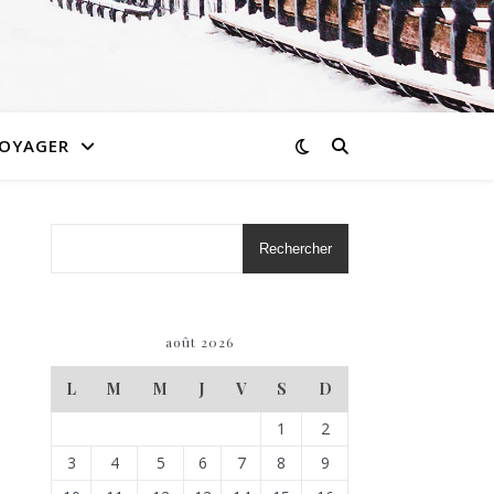
OYAGER
Rechercher
août 2026
L
M
M
J
V
S
D
1
2
3
4
5
6
7
8
9