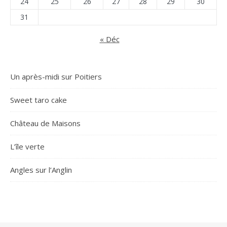
24
25
26
27
28
29
30
31
« Déc
Un après-midi sur Poitiers
Sweet taro cake
Château de Maisons
L’île verte
Angles sur l’Anglin