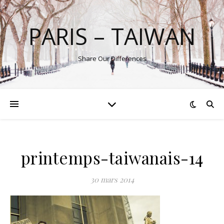
PARIS – TAIWAN
Share Our Differences
printemps-taiwanais-14
30 mars 2014