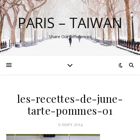
PARIS – TAIWAN
Share Our Differences
les-recettes-de-june-
tarte-pommes-01
9 mars 2014