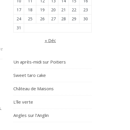
10
11
12
13
14
15
16
17
18
19
20
21
22
23
24
25
26
27
28
29
30
31
« Déc
re
Un après-midi sur Poitiers
Sweet taro cake
Château de Maisons
L’île verte
.
Angles sur l’Anglin