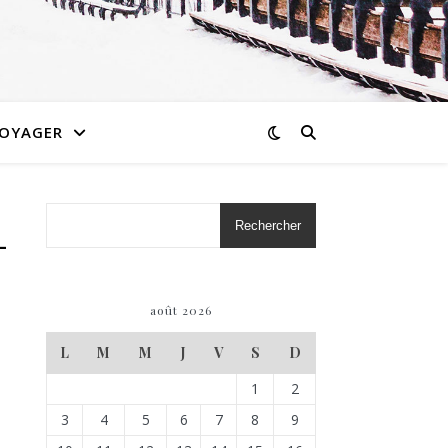
OYAGER
-
Rechercher
août 2026
L
M
M
J
V
S
D
1
2
3
4
5
6
7
8
9