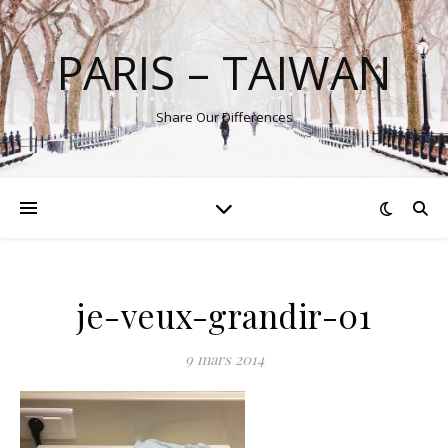
PARIS – TAIWAN
Share Our Differences
je-veux-grandir-01
9 mars 2014