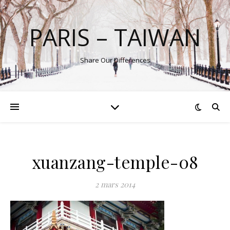
PARIS – TAIWAN
Share Our Differences
xuanzang-temple-08
2 mars 2014