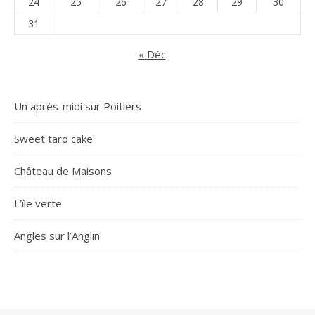
24
25
26
27
28
29
30
31
« Déc
Un après-midi sur Poitiers
Sweet taro cake
Château de Maisons
L’île verte
Angles sur l’Anglin