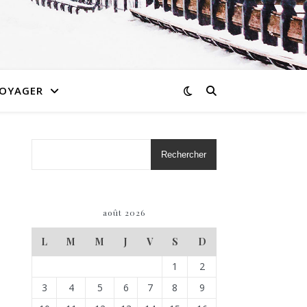
OYAGER
Rechercher
août 2026
L
M
M
J
V
S
D
1
2
3
4
5
6
7
8
9