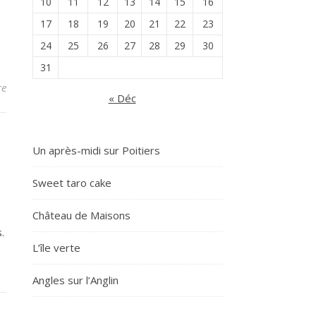
10
11
12
13
14
15
16
17
18
19
20
21
22
23
24
25
26
27
28
29
30
31
re
« Déc
Un après-midi sur Poitiers
Sweet taro cake
Château de Maisons
.
L’île verte
Angles sur l’Anglin