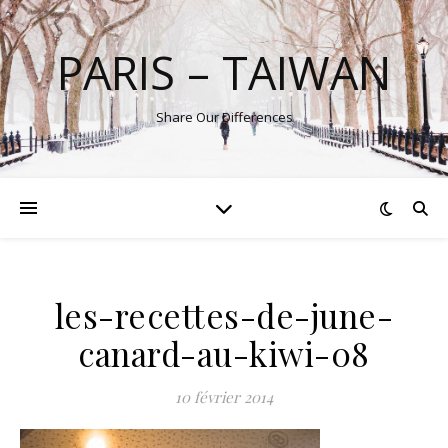
PARIS – TAIWAN
Share Our Differences
les-recettes-de-june-
canard-au-kiwi-08
10 février 2014