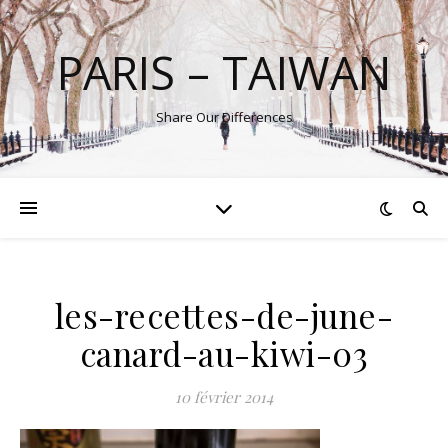
PARIS – TAIWAN
Share Our Differences
les-recettes-de-june-
canard-au-kiwi-03
10 février 2014