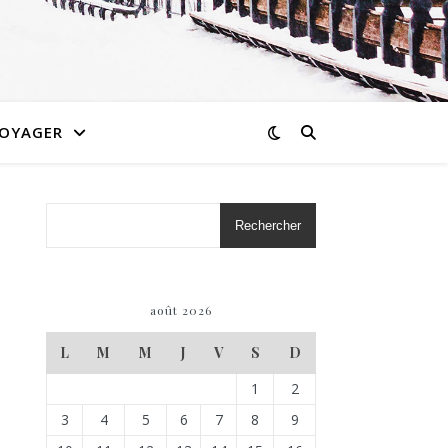
OYAGER
Rechercher
août 2026
L
M
M
J
V
S
D
1
2
3
4
5
6
7
8
9