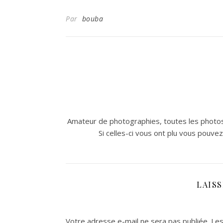
Par
bouba
Amateur de photographies, toutes les photos
Si celles-ci vous ont plu vous pouve
LAIS
Votre adresse e-mail ne sera pas publiée.
Les