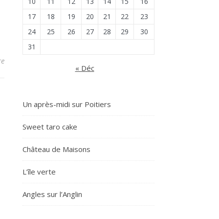
10
11
12
13
14
15
16
17
18
19
20
21
22
23
24
25
26
27
28
29
30
31
re
« Déc
Un après-midi sur Poitiers
Sweet taro cake
Château de Maisons
L’île verte
Angles sur l’Anglin