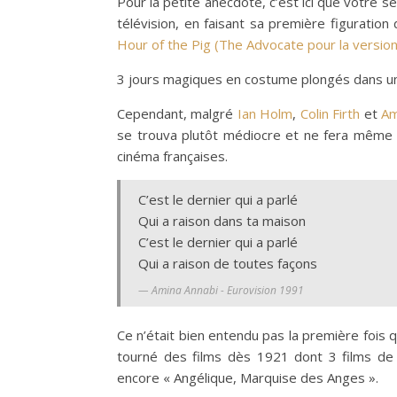
Pour la petite anecdote, c’est ici que votre s
télévision, en faisant sa première figuration
Hour of the Pig (The Advocate pour la version
3 jours magiques en costume plongés dans une
Cependant, malgré
Ian Holm
,
Colin Firth
et
Am
se trouva plutôt médiocre et ne fera même pa
cinéma françaises.
C’est le dernier qui a parlé
Qui a raison dans ta maison
C’est le dernier qui a parlé
Qui a raison de toutes façons
Amina Annabi - Eurovision 1991
Ce n’était bien entendu pas la première fois
tourné des films dès 1921 dont 3 films d
encore « Angélique, Marquise des Anges ».