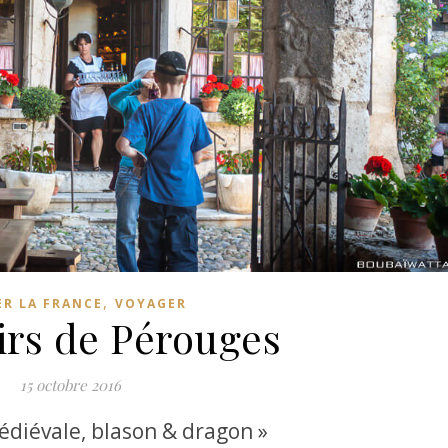
,
ER LA FRANCE
VOYAGER
irs de Pérouges
15 octobre 2016
édiévale, blason & dragon »