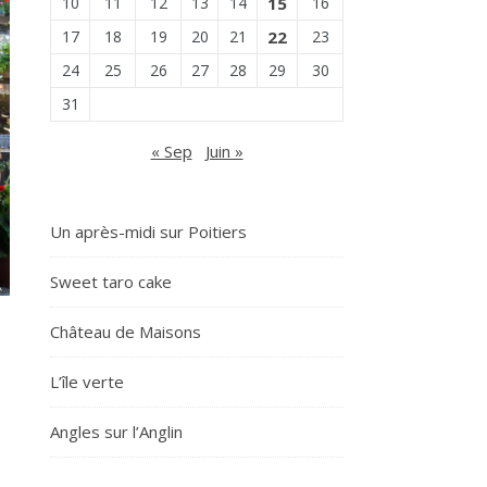
10
11
12
13
14
15
16
17
18
19
20
21
22
23
24
25
26
27
28
29
30
31
« Sep
Juin »
Un après-midi sur Poitiers
Sweet taro cake
Château de Maisons
L’île verte
Angles sur l’Anglin