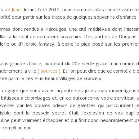
nts de
June
durant l’été 2012, nous sommes allés rendre visite à 
ofité pour partir sur les traces de quelques souvenirs d’enfance.
mes donc rendus à Pérouges, une cité médiévale dont l’histoi
llait à lui seul de nombreux souvenirs. Des parties de Donjons
rie ou d’Heroic fantasy, à peine le pied posé sur les premie
plus grande chance, au début du 20e siècle grâce à un comité 
tièrement la ville (
sources
). Et l’on peut dire que ce comité a bi
e parmi « Les Plus Beaux Villages de France ».
iel dégagé que nous avons arpenté ses jolies rues moyenâgeus
âtisses à colombages et, en ce qui concerne votre serviteur, 
eillés par les douces odeurs de galettes qui parcouraient l
isible dont le dessein secret était l’explosion de vos papill
nul ne peut vraiment échapper et qui finit donc inexorablement p
n rempli ou non.