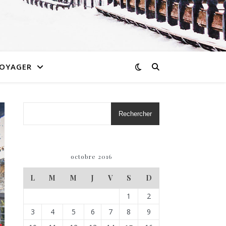
OYAGER
Rechercher
octobre 2016
L
M
M
J
V
S
D
1
2
3
4
5
6
7
8
9