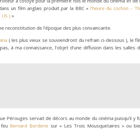
erviteur a côtoyé pour la première fois le monde du cinéma et de 
 dans un film anglais produit par la BBC «
l’heure du cochon – T
 US )
»
 reconstitution de l’époque des plus convaincante.
ina
( les plus vieux se souviendront du refrain ci-dessous ), le fi
s, à ma connaissance, l’objet d’une diffusion dans les salles 
 que Pérouges servait de décors au monde du cinéma puisqu’il y f
e feu
Bernard Borderie
sur « Les Trois Mousquetaires » ou bi