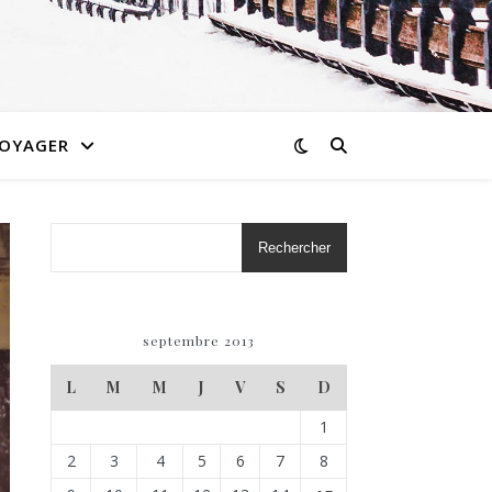
OYAGER
Rechercher
septembre 2013
L
M
M
J
V
S
D
1
2
3
4
5
6
7
8