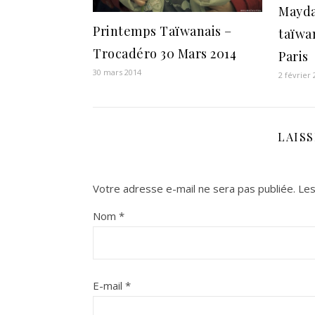
Mayd
Printemps Taïwanais –
taïwa
Trocadéro 30 Mars 2014
Paris
30 mars 2014
2 février
LAIS
Votre adresse e-mail ne sera pas publiée.
Les
Nom
*
E-mail
*