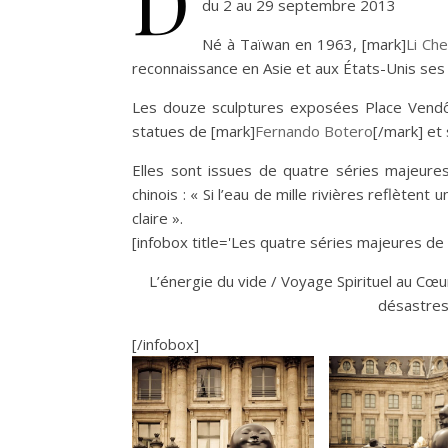
D
du 2 au 29 septembre 2013
Né à Taïwan en 1963, [mark]
Li Ch
reconnaissance en Asie et aux États-Unis ses 
Les douze sculptures exposées Place Vendô
statues de [mark]
Fernando Botero
[/mark] et
Elles sont issues de quatre séries majeures 
chinois : « Si l’eau de mille rivières reflèten
claire ».
[infobox title='Les quatre séries majeures de l
L’énergie du vide / Voyage Spirituel au Cœ
désastres
[/infobox]