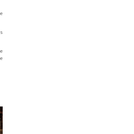
ne
es
be
ue