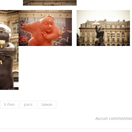
li chen
paris
taiwan
Aucun commentai