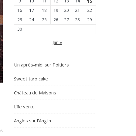
9
10
11
12
13
14
15
16
17
18
19
20
21
22
23
24
25
26
27
28
29
30
Jan »
Un après-midi sur Poitiers
Sweet taro cake
Château de Maisons
L’île verte
Angles sur l’Anglin
is